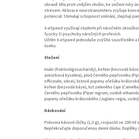
obraně těla proti vnějším vlivům, ke snížení míry ú
stresem. Aktivace neurotransmiteru zvyšuje konce
potenciál. Stimulují schopnost vnímání, zlepšují p
X-eSpeed využívají studenti při náročném zkouškov
fyzicky či psychicky náročných profesích.
Užitím X-eSpeed jednoduše zvýšíte soustředění a 
úseku.
Složení
Inulin (fruktooligosacharidy), kofein (bezvodá báze),
askorbová kyselina), plod černého pepřovníku (Pip
officinale, silice), listové pupeny ořešáku královsk
kofein (bezvodá báze), list zeleného čaje (Camellia
černého pepřovníku (Piper nigrum, vodně-ethanolický
pupeny ořešáku královského (Juglans regia, vodný
Dávkování
Polovina kávové lžičky (1,5 g), rozpustit ve 200 ml
Nepřekračujte doporučenou denní dávku. Doplňky s