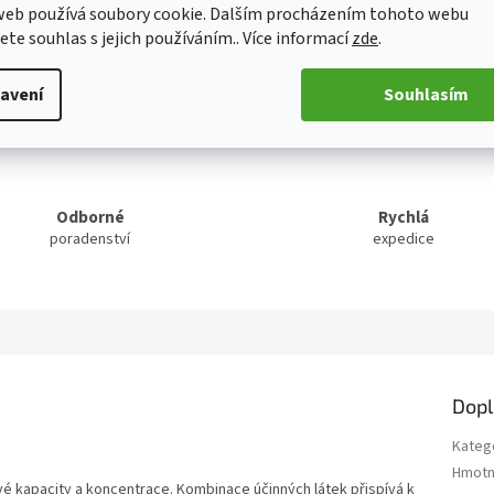
web používá soubory cookie. Dalším procházením tohoto webu
jete souhlas s jejich používáním.. Více informací
zde
.
TISK
ZEPTAT SE
S
avení
Souhlasím
Odborné
Rychlá
poradenství
expedice
Dopl
Kateg
Hmotn
 kapacity a koncentrace. Kombinace účinných látek přispívá k