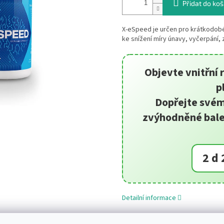
Přidat do koš
X-eSpeed je určen pro krátkodobé
ke snížení míry únavy, vyčerpání,
Objevte vnitřní 
p
Dopřejte svému
zvýhodněné bale
2 d 
Detailní informace