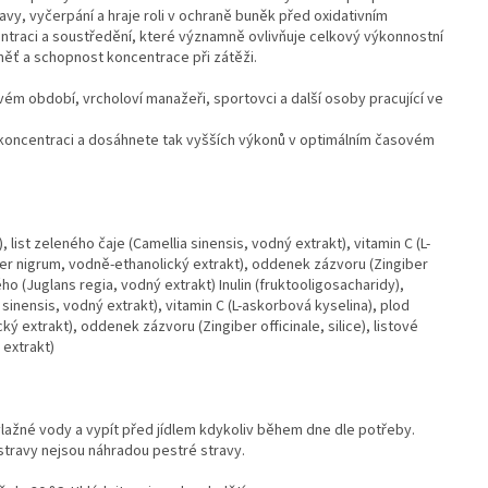
navy, vyčerpání a hraje roli v ochraně buněk před oxidativním
ntraci a soustředění, které významně ovlivňuje celkový výkonnostní
aměť a schopnost koncentrace při zátěži.
ém období, vrcholoví manažeři, sportovci a další osoby pracující ve
koncentraci a dosáhnete tak vyšších výkonů v optimálním časovém
 list zeleného čaje (Camellia sinensis, vodný extrakt), vitamin C (L-
er nigrum, vodně-ethanolický extrakt), oddenek zázvoru (Zingiber
ého (Juglans regia, vodný extrakt) Inulin (fruktooligosacharidy),
 sinensis, vodný extrakt), vitamin C (L-askorbová kyselina), plod
 extrakt), oddenek zázvoru (Zingiber officinale, silice), listové
 extrakt)
 vlažné vody a vypít před jídlem kdykoliv během dne dle potřeby.
travy nejsou náhradou pestré stravy.