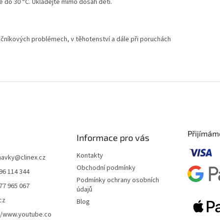
ě do 30 °C. Ukládejte mimo dosah dětí.
lučníkových problémech, v těhotenství a dále při poruchách
Přijímám
Informace pro vás
Kontakty
navky
@
clinex.cz
Obchodní podmínky
96 114 344
Podmínky ochrany osobních
77 965 067
údajů
cz
Blog
//www.youtube.co