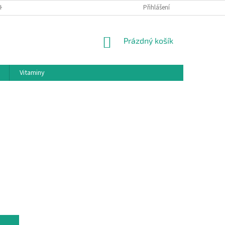
H ÚDAJŮ
BLOG
Přihlášení
NÁKUPNÍ
Prázdný košík
KOŠÍK
Vitaminy