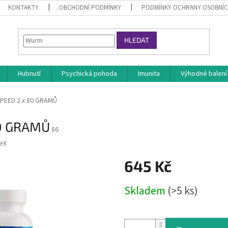
KONTAKTY
OBCHODNÍ PODMÍNKY
PODMÍNKY OCHRANY OSOBNÍC
HLEDAT
Hubnutí
Psychická pohoda
Imunita
Výhodné balení
PEED 2 x 80 GRAMŮ
80 GRAMŮ
86
neX
645 Kč
Měrná
Skladem
(>5 ks)
cena: