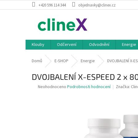
Přejít
+420 596 114 344
objednavky@clinex.cz
na
obsah
Klouby
Odčervení
Odvodnění
Energie
Domů
E-SHOP
Energie
DVOJBALENÍ X-ES
DVOJBALENÍ X-ESPEED 2 x 
Průměrné
Neohodnoceno
Podrobnosti hodnocení
Značka:
Cli
hodnocení
produktu
je
0,0
z
5
hvězdiček.