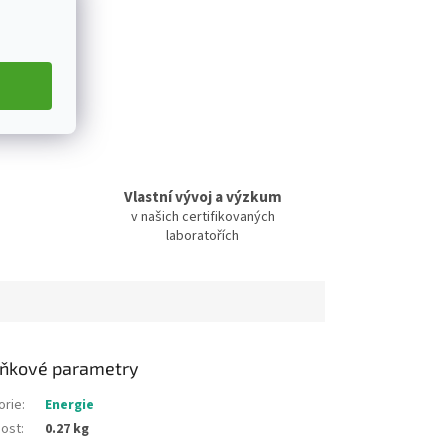
DÍLET
Vlastní vývoj a výzkum
v našich certifikovaných
laboratořích
ňkové parametry
orie
:
Energie
ost
:
0.27 kg