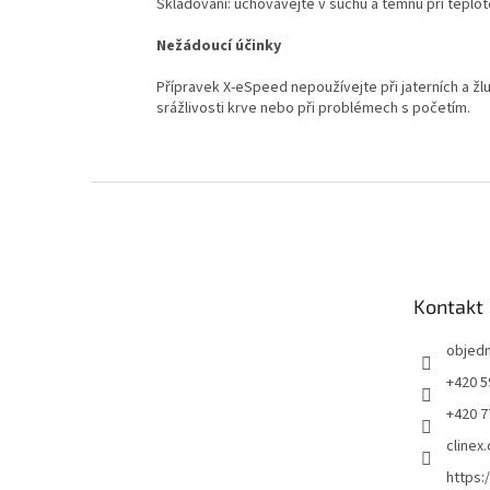
Skladování: uchovávejte v suchu a temnu při teplot
Nežádoucí účinky
Přípravek X-eSpeed nepoužívejte při jaterních a ž
srážlivosti krve nebo při problémech s početím.
Z
á
p
a
t
Kontakt
í
objed
+420 5
+420 7
clinex.
https: