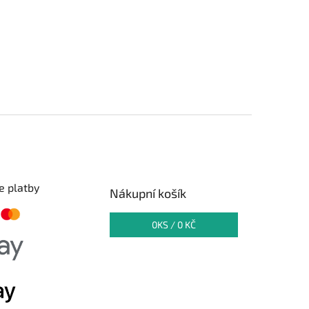
e platby
Nákupní košík
0
KS /
0 KČ