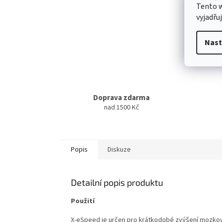
Tento 
vyjadřu
Nast
Doprava zdarma
nad 1500 Kč
Popis
Diskuze
Detailní popis produktu
Použití
X-eSpeed je určen pro krátkodobé zvýšení mozkové