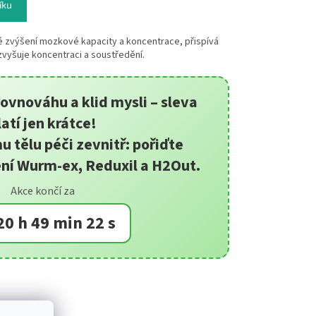
íku
 zvýšení mozkové kapacity a koncentrace, přispívá
 zvyšuje koncentraci a soustředění.
rovnováhu a klid mysli – sleva
latí jen krátce!
 tělu péči zevnitř: pořiďte
ní Wurm-ex, Reduxil a H2Out.
Akce končí za
20 h 49 min 22 s