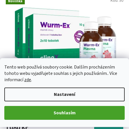
Kód:
50
Novinka
Tento web používá soubory cookie. Dalším procházením
tohoto webu vyjadřujete souhlas s jejich používáním.. Více
1 180 Kč
–8 %
informací
zde
.
2x WURM-EX PLASMA + 2 DVOJBALENÍ WURM-EX
Nastavení
Skladem
(>5 ks)
Průměrné
Souhlasím
hodnocení
produktu
Do košíku
1 080 Kč
je