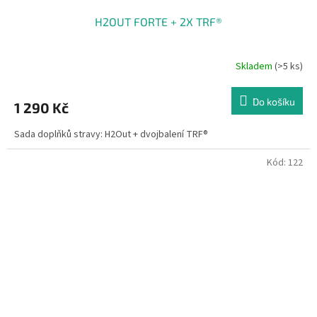
H2OUT FORTE + 2X TRF®
Skladem
(>5 ks)
Do košíku
1 290 Kč
Sada doplňků stravy: H2Out + dvojbalení TRF®
Kód:
122