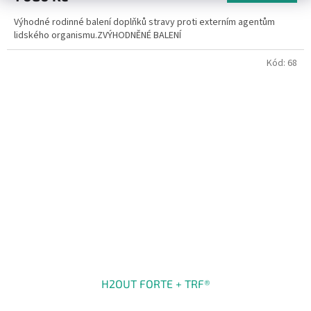
3,2
Výhodné rodinné balení doplňků stravy proti externím agentům
z
lidského organismu.ZVÝHODNĚNÉ BALENÍ
5
hvězdiček.
Kód:
68
H2OUT FORTE + TRF®