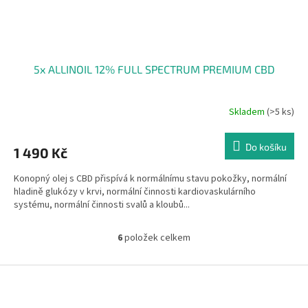
5x ALLINOIL 12% FULL SPECTRUM PREMIUM CBD
Skladem
(>5 ks)
Do košíku
1 490 Kč
Konopný olej s CBD přispívá k normálnímu stavu pokožky, normální
hladině glukózy v krvi, normální činnosti kardiovaskulárního
systému, normální činnosti svalů a kloubů...
6
položek celkem
O
v
l
Z
á
á
d
p