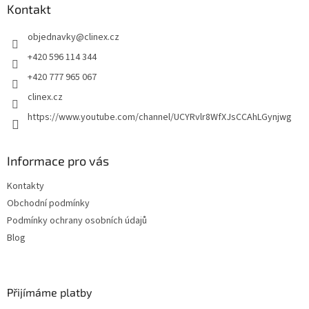
a
a
Kontakt
c
t
í
objednavky
@
clinex.cz
í
p
r
+420 596 114 344
v
+420 777 965 067
k
y
clinex.cz
v
https://www.youtube.com/channel/UCYRvlr8WfXJsCCAhLGynjwg
ý
p
i
s
Informace pro vás
u
Kontakty
Obchodní podmínky
Podmínky ochrany osobních údajů
Blog
Přijímáme platby