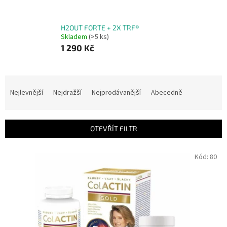
H2OUT FORTE + 2X TRF®
Skladem
(>5 ks)
1 290 Kč
Ř
a
Nejlevnější
Nejdražší
Nejprodávanější
Abecedně
z
e
n
OTEVŘÍT FILTR
í
p
V
Kód:
80
r
ý
o
p
d
i
u
s
k
p
t
r
ů