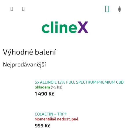
Přejít
NÁKUP
na
obsah
KOŠÍK
Výhodné balení
Nejprodávanější
5x ALLINOIL 12% FULL SPECTRUM PREMIUM CBD
Skladem
(>5 ks)
1 490 Kč
COLACTIN + TRF®
Momentálně nedostupné
999 Kč