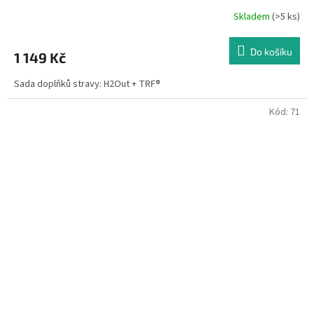
Skladem
(>5 ks)
Do košíku
1 149 Kč
Sada doplňků stravy: H2Out + TRF®
Kód:
71