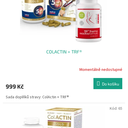
o
d
u
k
t
ů
COLACTIN + TRF®
Momentálně nedostupné
Do košíku
999 Kč
Sada doplňků stravy: ColActin + TRF®
Kód:
65