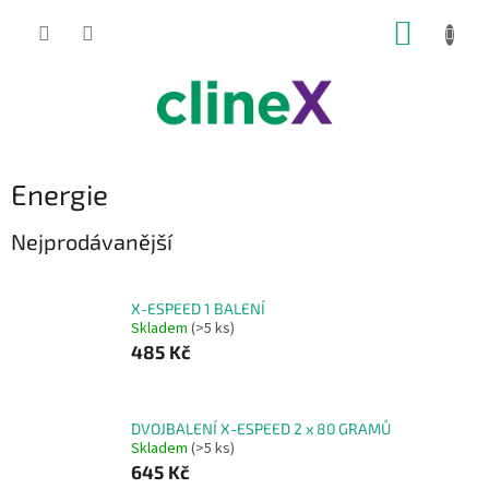
Přejít
NÁKUP
na
obsah
KOŠÍK
Energie
Nejprodávanější
X-ESPEED 1 BALENÍ
Skladem
(>5 ks)
485 Kč
DVOJBALENÍ X-ESPEED 2 x 80 GRAMŮ
Skladem
(>5 ks)
645 Kč