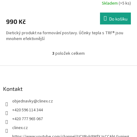
Skladem
(>5 ks)
Do košíku
990 Kč
Dietický produkt na formování postavy. Účinky tepla s TRF® jsou
mnohem efektivnější
3
položek celkem
O
v
l
Z
á
á
d
p
a
a
Kontakt
c
t
í
objednavky
@
clinex.cz
í
p
r
+420 596 114 344
v
+420 777 965 067
k
y
clinex.cz
v
https://www.youtube.com/channel/UCYRvlr8WfXJsCCAhLGynjwg