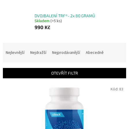
DVOJBALENÍ TRF®- 2x 80 GRAMŮ
Skladem
(>5 ks)
990 Kč
Ř
a
Nejlevnější
Nejdražší
Nejprodávanější
Abecedně
z
e
n
OTEVŘÍT FILTR
í
p
V
Kód:
83
r
ý
o
p
d
i
u
s
k
p
t
r
ů