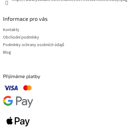
ý
p
i
s
Informace pro vás
u
Kontakty
Obchodní podmínky
Podmínky ochrany osobních údajů
Blog
Přijímáme platby