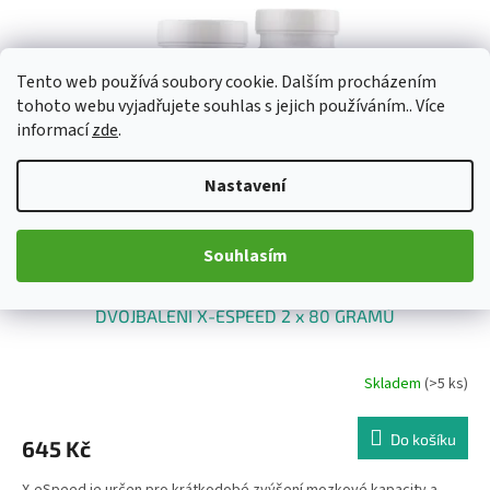
Tento web používá soubory cookie. Dalším procházením
tohoto webu vyjadřujete souhlas s jejich používáním.. Více
informací
zde
.
Nastavení
Souhlasím
DVOJBALENÍ X-ESPEED 2 x 80 GRAMŮ
Skladem
(>5 ks)
Do košíku
645 Kč
X-eSpeed je určen pro krátkodobé zvýšení mozkové kapacity a