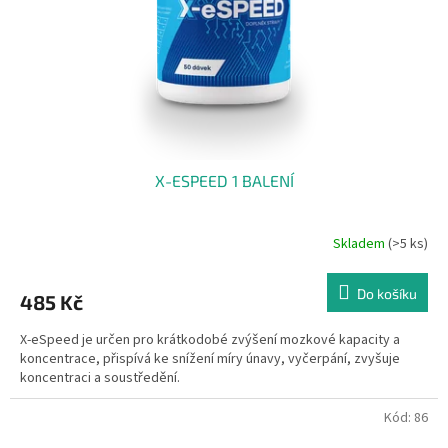
o
d
u
k
t
ů
X-ESPEED 1 BALENÍ
Skladem
(>5 ks)
Do košíku
485 Kč
X-eSpeed je určen pro krátkodobé zvýšení mozkové kapacity a
koncentrace, přispívá ke snížení míry únavy, vyčerpání, zvyšuje
koncentraci a soustředění.
Kód:
86