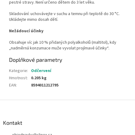
pestré stravy. Není určeno dětem do 3 let věku.
Skladování: uchovávejte v suchu a temnu při teplotě do 30 °C.
Ukládejte mimo dosah dětí.
Nežádoucí účinky
Obsahuje víc jak 10 % přidaných polyalkoholů (maltitol), kdy
„nadměrná konzumace muže vyvolat projímavé účinky“.
Doplňkové parametry
Kategorie
:
Odčervení
Hmotnost
:
0.205 kg
EAN
:
8594011212795
Z
á
p
a
Kontakt
t