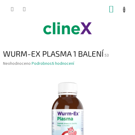
Přejít
NÁKUP
na
obsah
KOŠÍK
WURM-EX PLASMA 1 BALENÍ
53
Průměrné
Neohodnoceno
Podrobnosti hodnocení
hodnocení
produktu
je
0,0
z
5
hvězdiček.