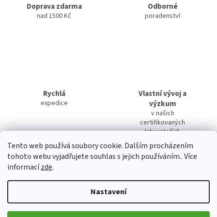
Doprava zdarma
Odborné
nad 1500 Kč
poradenství
Rychlá
Vlastní vývoj a
expedice
výzkum
v našich
certifikovaných
laboratořích
Tento web používá soubory cookie. Dalším procházením
tohoto webu vyjadřujete souhlas s jejich používáním.. Více
informací
zde
.
Popis
Diskuze
Nastavení
Detailní popis produktu