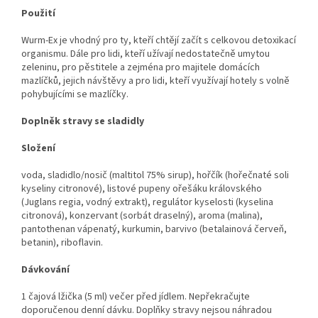
Použití
Wurm-Ex je vhodný pro ty, kteří chtějí začít s celkovou detoxikací
organismu. Dále pro lidi, kteří užívají nedostatečně umytou
zeleninu, pro pěstitele a zejména pro majitele domácích
mazlíčků, jejich návštěvy a pro lidi, kteří využívají hotely s volně
pohybujícími se mazlíčky.
Doplněk stravy se sladidly
Složení
voda, sladidlo/nosič (maltitol 75% sirup), hořčík (hořečnaté soli
kyseliny citronové), listové pupeny ořešáku královského
(Juglans regia, vodný extrakt), regulátor kyselosti (kyselina
citronová), konzervant (sorbát draselný), aroma (malina),
pantothenan vápenatý, kurkumin, barvivo (betalainová červeň,
betanin), riboflavin.
Dávkování
1 čajová lžička (5 ml) večer před jídlem. Nepřekračujte
doporučenou denní dávku. Doplňky stravy nejsou náhradou