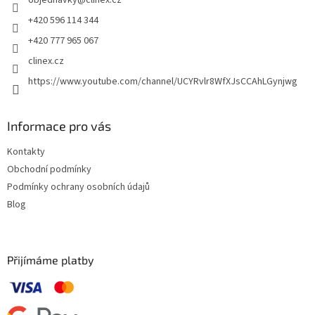
objednavky
@
clinex.cz
í
+420 596 114 344
+420 777 965 067
clinex.cz
https://www.youtube.com/channel/UCYRvlr8WfXJsCCAhLGynjwg
Informace pro vás
Kontakty
Obchodní podmínky
Podmínky ochrany osobních údajů
Blog
Přijímáme platby