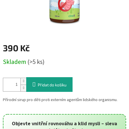
390 Kč
Měrná
Skladem
(>5 ks)
cena:
Přidat do košíku
Přírodní sirup pro děti proti externím agentům lidského organismu.
Objevte vnitřní rovnováhu a klid mysli – sleva