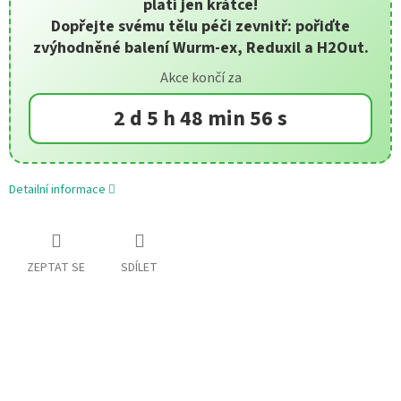
platí jen krátce!
Dopřejte svému tělu péči zevnitř: pořiďte
zvýhodněné balení Wurm-ex, Reduxil a H2Out.
Akce končí za
2 d 5 h 48 min 56 s
Detailní informace
ZEPTAT SE
SDÍLET